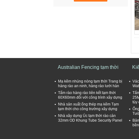
Australian Fencing tạm thời
Ki
Mạ kẽm nhúng nóng tạm thời Trang bị
Vác
hàng rào an ninh, hàng rào lưới hàn
Wat
Tấm rào hàng rào liên kết tạm thời
Tấm
60X60mm đối với công trình xây dựng
25M
tùy
Nhà sản xuất ống thép mạ kẽm Tạm
tạm thời cho công trường xây dựng
Ống
Tườ
Nhà xây dựng Úc tạm thời rào cản
32mm OD Khung Tube Security Panel
Bản
bền