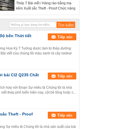
Thép T Bài viết / Hàng rào bằng mạ
kẽm Xuất sắc Theft - Proof Chức năng
 Độ bền Thời tiết
Tiếp xúc
rường Hoa Kỳ T Tường được làm từ thép đường
ài viết của chúng tôi màu xanh lá cây isideal
i bài Cl2 Q235 Chất
Tiếp xúc
 Tích hợp với Đoạn Sự miêu tả Chúng tôi là nhà
 viết thép phổ biến hiện nay, cột bê tông hoặc c...
sắc Theft - Proof
Tiếp xúc
Đăng Sự miêu tả Chúng tôi là nhà sản xuất của bài