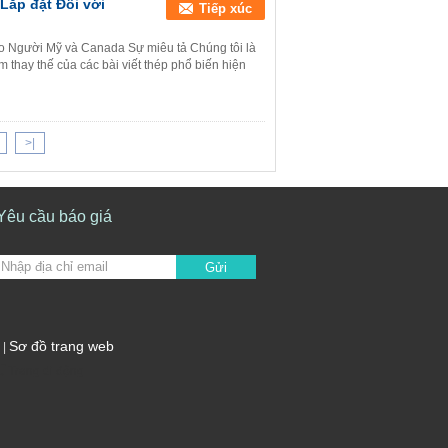
Lắp đặt Đối với
Tiếp xúc
cho Người Mỹ và Canada Sự miêu tả Chúng tôi là
m thay thế của các bài viết thép phổ biến hiện
>|
Yêu cầu báo giá
Gửi
Sơ đồ trang web
|
Trang di động