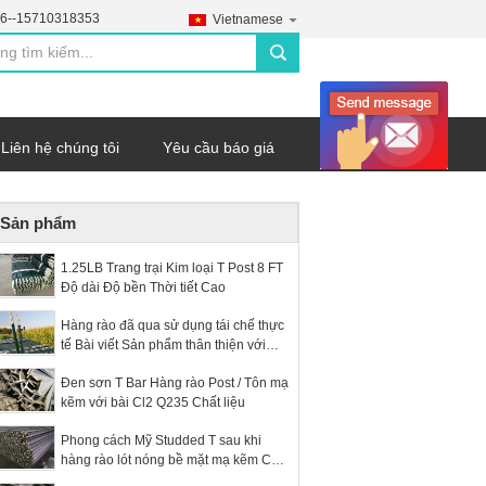
6--15710318353
Vietnamese
search
Liên hệ chúng tôi
Yêu cầu báo giá
Sản phẩm
1.25LB Trang trại Kim loại T Post 8 FT
Độ dài Độ bền Thời tiết Cao
Hàng rào đã qua sử dụng tái chế thực
tế Bài viết Sản phẩm thân thiện với
môi trường
Đen sơn T Bar Hàng rào Post / Tôn mạ
kẽm với bài Cl2 Q235 Chất liệu
Phong cách Mỹ Studded T sau khi
hàng rào lót nóng bề mặt mạ kẽm Chi
phí thấp