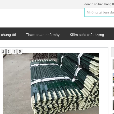
doanh số bán hàng:
8
 chúng tôi
Tham quan nhà máy
Kiểm soát chất lượng
2
3
4
5