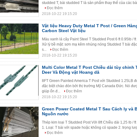
studded T, bài studded T là sản phẩm thay thế của các bài 
Đọc thêm
2018-10-22 19:15:20
Vật liệu Heavy Duty Metal T Post / Green Hàn
Carbon Steel Vật liệu
Màu xanh lá cây Paint Steel T Studded Post 6 ft 0.95lb / ft
Xử lý bề mặt: sơn mạ kẽm nhúng nóng Studded T bài đặc
s...
Đọc thêm
2018-10-22 19:15:20
Multi Color Metal T Post Chiều dài tùy chỉn
Deer Và Động vật Hoang dã
8FT Green Painted America T Post với Studded 1.25LB đư
đặc biệt chào đón bởi thị trường Mỹ Canada Đức. Nó đượ
giúp ổn đ...
Đọc thêm
2018-10-22 19:15:20
Green Power Coated Metal T Sau Cách ly và 
Nguồn nước
Thép kim loại T Studded Post Với ​​8ft Chiều dài 1,25 lb 
1. Loại: T bài với spade hoặc không có spade 2. trọng lượn
Đọc thêm