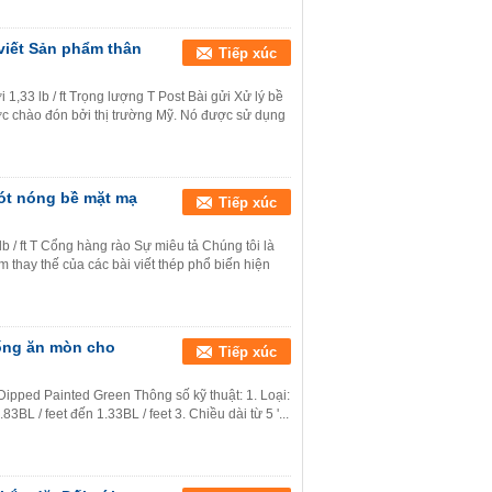
 viết Sản phẩm thân
Tiếp xúc
,33 lb / ft Trọng lượng T Post Bài gửi Xử lý bề
c chào đón bởi thị trường Mỹ. Nó được sử dụng
ót nóng bề mặt mạ
Tiếp xúc
 / ft T Cổng hàng rào Sự miêu tả Chúng tôi là
m thay thế của các bài viết thép phổ biến hiện
hống ăn mòn cho
Tiếp xúc
Dipped Painted Green Thông số kỹ thuật: 1. Loại:
BL / feet đến 1.33BL / feet 3. Chiều dài từ 5 '...