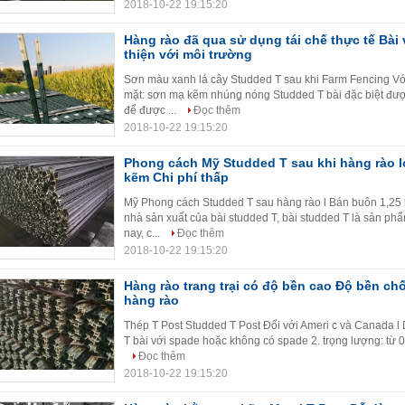
2018-10-22 19:15:20
Hàng rào đã qua sử dụng tái chế thực tế Bài
thiện với môi trường
Sơn màu xanh lá cây Studded T sau khi Farm Fencing Với 1
mặt: sơn mạ kẽm nhúng nóng Studded T bài đặc biệt đượ
để được ...
Đọc thêm
2018-10-22 19:15:20
Phong cách Mỹ Studded T sau khi hàng rào l
kẽm Chi phí thấp
Mỹ Phong cách Studded T sau hàng rào l Bán buôn 1,25 lb
nhà sản xuất của bài studded T, bài studded T là sản phẩ
nay, c...
Đọc thêm
2018-10-22 19:15:20
Hàng rào trang trại có độ bền cao Độ bền c
hàng rào
Thép T Post Studded T Post Đối với Ameri c và Canada l 
T bài với spade hoặc không có spade 2. trọng lượng: từ 0.83
Đọc thêm
2018-10-22 19:15:20