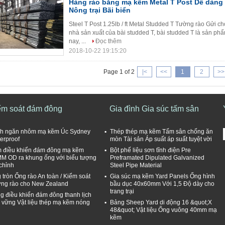
Hàng rào bằng mạ kẽm Metal T Post Dễ dàng 
Nông trại Bãi biển
Steel T Post 1.25lb / ft Metal Studded T Tường rào Gửi 
nhà sản xuất của bài studded T, bài studded T là sản phẩ
nay, ...
Đọc thêm
2018-10-22 19:15:20
Page 1 of 2
|<
<<
1
2
>>
ểm soát đám đông
Gia đình Gia súc tấm sân
h ngăn nhôm mạ kẽm Úc Sydney
Thép thép mạ kẽm Tấm sân chống ăn
erproof
mòn Tài sản Áp suất áp suất tuyệt vời
 điều khiển đám đông mạ kẽm
Bột phế liệu sơn tĩnh điện Pre
M OD ra khung ống với biểu tượng
Preframated Dipulated Galvanized
 chỉnh
Steel Pipe Material
 tròn Ống rào An toàn / Kiểm soát
Gia súc mạ kẽm Yard Panels Ống hình
ng rào cho New Zealand
bầu dục 40x60mm Với 1,5 Độ dày cho
trang trại
g điều khiển đám đông thanh lịch
 vững Vật liệu thép mạ kẽm nóng
Bảng Sheep Yard di động 16 &quot;X
48&quot; Vật liệu Ống vuông 40mm mạ
kẽm