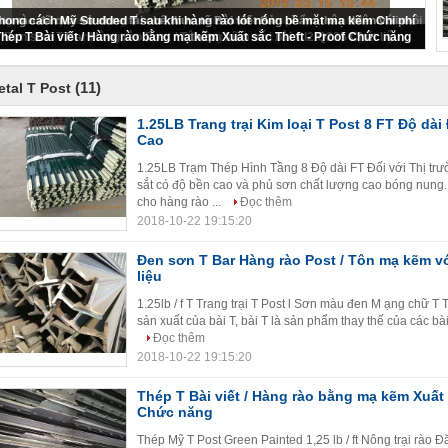
1.25LB Trang trại Kim loại T Post 8 FT Độ dài Độ bền Thời tiết Cao
(11)
etal T Post
1.25LB Trang trại Kim loại T Post 8 FT Độ dài
Cao
1.25LB Trạm Thép Hình Tầng 8 Độ dài FT Đối với Thị t
sắt có độ bền cao và phủ sơn chất lượng cao bóng nung. B
cho hàng rào ...
Đọc thêm
2018-10-22 19:15:20
Đen sơn T Bar Hàng rào Post / Tôn mạ kẽm vớ
liệu
1.25lb / f T Trang trại T Post l Sơn màu đen M ạng chữ T
sản xuất của bài T, bài T là sản phẩm thay thế của các bài
Đọc thêm
2018-10-22 19:15:20
Thép T Bài viết / Hàng rào bằng mạ kẽm Xuất 
Chức năng
Thép Mỹ T Post Green Painted 1,25 lb / ft Nông trại rào 