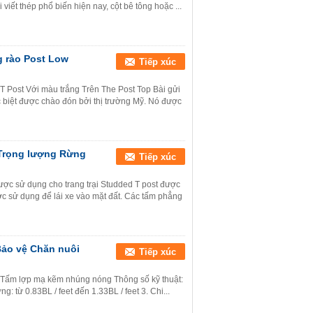
viết thép phổ biến hiện nay, cột bê tông hoặc ...
g rào Post Low
Tiếp xúc
 T Post Với ​​màu trắng Trên The Post Top Bài gửi
 biệt được chào đón bởi thị trường Mỹ. Nó được
h Trọng lượng Rừng
Tiếp xúc
ợc sử dụng cho trang trại Studded T post được
c sử dụng để lái xe vào mặt đất. Các tấm phẳng
Bảo vệ Chăn nuôi
Tiếp xúc
/ ft Tấm lợp mạ kẽm nhúng nóng Thông số kỹ thuật:
g: từ 0.83BL / feet đến 1.33BL / feet 3. Chi...