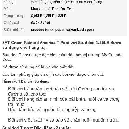
bề mặt:
Sơn nóng mạ kẽm hoặc sơn màu xanh lá cây
Màu:
Màu xanh lá. Đen. Đỏ. Ect
Trọng lượng:
0,95LB 1,25LB 1,33LB
Chiều dài:
6x 7x 8x 10ft.
studded fence posts
galvanized t post
Điểm nổi bật:
,
8FT Green Painted America T Post với Studded 1.25LB được
sử dụng cho trang trại
Studded T post được đặc biệt chào đón bởi thị trường Mỹ Canada
Đức.
Nó được sử dụng để lái xe vào mặt đất.
Các tấm phẳng giúp ổn định các bài viết được chôn cất.
Hàng rào T Bài viết Sử dụng:
Đối với hàng rào lưới bảo vệ lưới đường cao tốc và
đường sắt cao tốc;
Đối với hàng rào an ninh của bãi biển, nuôi cá và trang
trại muối;
Bảo đảm bảo vệ nguồn lâm nghiệp và rừng
;
Đối với việc cách ly và bảo vệ chăn nuôi, nguồn nước;
Studded T post Đặc điểm kỹ thuật: