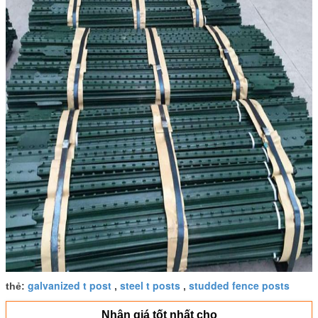
galvanized t post
steel t posts
studded fence posts
thẻ:
,
,
Nhận giá tốt nhất cho