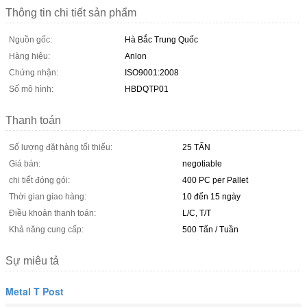
Thông tin chi tiết sản phẩm
Nguồn gốc:
Hà Bắc Trung Quốc
Hàng hiệu:
Anlon
Chứng nhận:
ISO9001:2008
Số mô hình:
HBDQTP01
Thanh toán
Số lượng đặt hàng tối thiểu:
25 TẤN
Giá bán:
negotiable
chi tiết đóng gói:
400 PC per Pallet
Thời gian giao hàng:
10 đến 15 ngày
Điều khoản thanh toán:
L/C, T/T
Khả năng cung cấp:
500 Tấn / Tuần
Sự miêu tả
Metal T Post