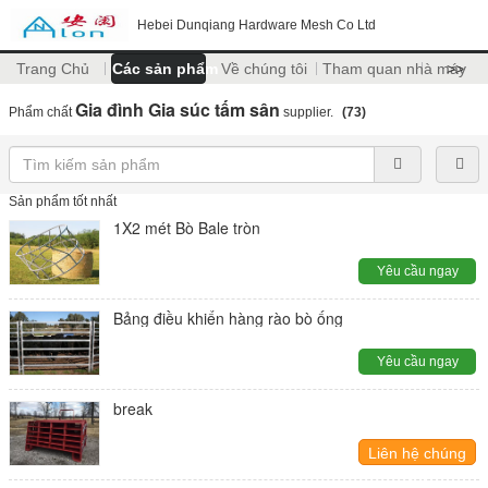
Hebei Dunqiang Hardware Mesh Co Ltd
Trang Chủ
Các sản phẩm
Về chúng tôi
Tham quan nhà máy
>>
Gia đình Gia súc tấm sân
Phẩm chất
supplier.
(73)
Sản phẩm tốt nhất
1X2 mét Bò Bale tròn
Yêu cầu ngay
Bảng điều khiển hàng rào bò ống
Yêu cầu ngay
break
Liên hệ chúng
tôi