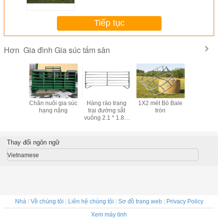
Tiếp tục
Gia đình Gia súc tấm sân
Hơn
eak
Chăn nuôi gia súc
Hàng rào trang
1X2 mét Bò Bale
Bảng điều
hạng nặng
trại đường sắt
tròn
hàng rào 
vuông 2.1 * 1.8m
Sân gia súc
Thay đổi ngôn ngữ
Vietnamese
Nhà
|
Về chúng tôi
|
Liên hệ chúng tôi
|
Sơ đồ trang web
|
Privacy Policy
Xem máy tính