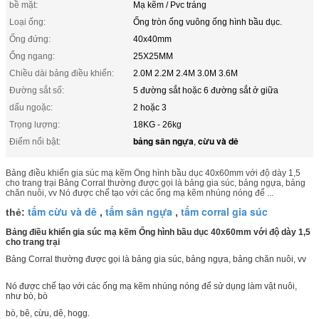
bề mặt:
Mạ kẽm / Pvc tráng
Loại ống:
Ống tròn ống vuông ống hình bầu dục.
Ống đứng:
40x40mm
Ống ngang:
25X25MM
Chiều dài bảng điều khiển:
2.0M 2.2M 2.4M 3.0M 3.6M
Đường sắt số:
5 đường sắt hoặc 6 đường sắt ở giữa
dấu ngoặc:
2 hoặc 3
Trọng lượng:
18KG - 26kg
bảng sân ngựa
cừu và dê
Điểm nổi bật:
,
Bảng điều khiển gia súc mạ kẽm Ống hình bầu dục 40x60mm với độ dày 1,5
cho trang trại Bảng Corral thường được gọi là bảng gia súc, bảng ngựa, bảng
chăn nuôi, vv Nó được chế tạo với các ống mạ kẽm nhúng nóng để ...
tấm cừu và dê
tấm sân ngựa
tấm corral gia súc
thẻ:
,
,
Bảng điều khiển gia súc mạ kẽm Ống hình bầu dục 40x60mm với độ dày 1,5
cho trang trại
Bảng Corral thường được gọi là bảng gia súc, bảng ngựa, bảng chăn nuôi, vv
Nó được chế tạo với các ống mạ kẽm nhúng nóng để sử dụng làm vật nuôi,
như bò, bò
bò, bê, cừu, dê, hogg.