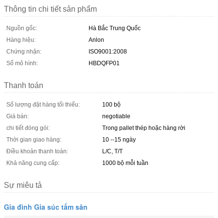
Thông tin chi tiết sản phẩm
Nguồn gốc:
Hà Bắc Trung Quốc
Hàng hiệu:
Anlon
Chứng nhận:
ISO9001:2008
Số mô hình:
HBDQFP01
Thanh toán
Số lượng đặt hàng tối thiểu:
100 bộ
Giá bán:
negotiable
chi tiết đóng gói:
Trong pallet thép hoặc hàng rời
Thời gian giao hàng:
10 --15 ngày
Điều khoản thanh toán:
L/C, T/T
Khả năng cung cấp:
1000 bộ mỗi tuần
Sự miêu tả
Gia đình Gia súc tấm sân