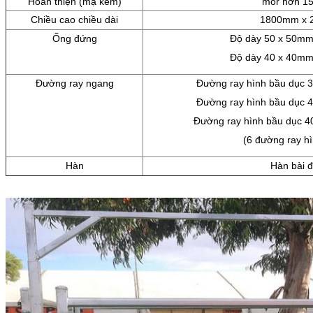
Hoàn thiện (mạ kẽm)
mor hơn 15
Chiều cao chiều dài
1800mm x 
Ống đứng
Độ dày 50 x 50m
Độ dày 40 x 40m
Đường ray ngang
Đường ray hình bầu dục
Đường ray hình bầu dục
Đường ray hình bầu dục 
(6 đường ray h
Hàn
Hàn bài 