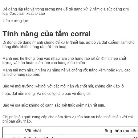
Dễ dàng lắp ráp và trọng lượng nhẹ để dễ dàng xử lý, tấm gia súc bằng kim
loại được sản xuất từ ​​cao
thép cường lực.
Tính năng của tấm corral
Di động: dễ dàng nhanh chóng để xử lý (thiết lập, gỡ bỏ và đặt xuống), làm cho
bảng điều khiển hàng rào rất linh hoạt.
Mạnh mẽ: hệ thống lồng vào nhau làm cho hàng rào rất ổn định; thép chất
lượng và hàn hoàn toàn làm cho bảng điều khiển
Mạnh mẽ hơn nữa; nhiệm vụ nặng nề và chống vỡ; tráng kẽm hoặc PVC cao
làm cho hàng rào bền.
Bảo vệ môi trường: kết nối với các mối hàn và chốt nối, không cần đào lỗ
hoặc đặt nền móng. Và nó có lợi cho bảo vệ đồng cỏ.
Bảo vệ gia súc: không có cạnh sắc, kết thúc điểm hàn rất mịn.
Chi phí hiệu quả: cung cấp cho năm dịch vụ của bạn và bảo trì tối thiểu với chi
phí ban đầu thấp.
Vật chất
ống thép mạ kẽ