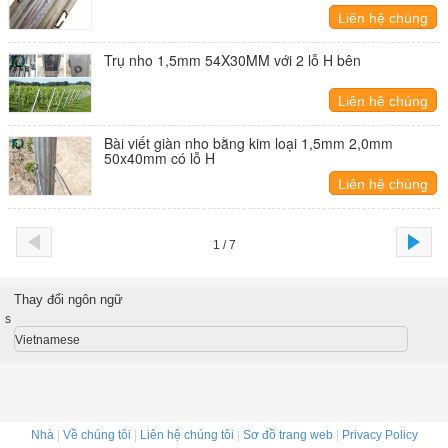
Liên hệ chúng
tôi
Trụ nho 1,5mm 54X30MM với 2 lỗ H bên
Liên hệ chúng
tôi
Bài viết giàn nho bằng kim loại 1,5mm 2,0mm
50x40mm có lỗ H
Liên hệ chúng
tôi
1 / 7
Thay đổi ngôn ngữ
s
Vietnamese
Nhà
|
Về chúng tôi
|
Liên hệ chúng tôi
|
Sơ đồ trang web
|
Privacy Policy