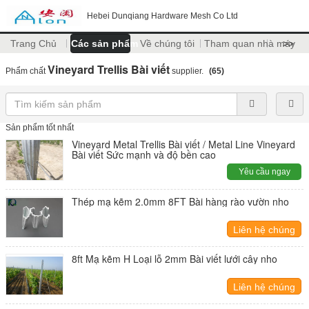
Hebei Dunqiang Hardware Mesh Co Ltd
Trang Chủ
Các sản phẩm
Về chúng tôi
Tham quan nhà máy
>>
Vineyard Trellis Bài viết
Phẩm chất
supplier.
(65)
Sản phẩm tốt nhất
Vineyard Metal Trellis Bài viết / Metal Line Vineyard
Bài viết Sức mạnh và độ bền cao
Yêu cầu ngay
Thép mạ kẽm 2.0mm 8FT Bài hàng rào vườn nho
Liên hệ chúng
tôi
8ft Mạ kẽm H Loại lỗ 2mm Bài viết lưới cây nho
Liên hệ chúng
tôi