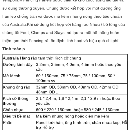
sử dụng thường xuyên. Chúng được kết hợp với một đường ống
hàn leo chống tràn và được mạ kẽm nhúng nóng theo tiêu chuẩn
của Australia.Khi sử dụng kết hợp với hàng rào Nhựa / bê tông của
chúng tôi Feet, Clamps and Stays, nó tạo ra một hệ thống hoàn
thiện tạm thời Fencing rất ổn định, linh hoạt và hiệu quả chi phí.
Tính toán
p
Australia Hàng rào tạm thời Kích cỡ chung
Đường kính dây
3.2mm, 3.5mm, 4.0mm, 4.5mm hoặc theo yêu
cầu
Mở Mesh
60 * 150mm, 75 * 75mm, 75 * 100mm, 50 *
100mm vv
Khung ống rào
32mm OD, 38mm OD, 40mm OD, 42mm OD,
48mm OD ...
Kích cỡ thông
2,1 * 2,4 m, 1,8 * 2,4 m, 2,1 * 2,9 m hoặc theo
thường
yêu cầu
Chân nhựa
600 * 220 * 150mm, hoặc 580 * 245 * 130mm
Điều trị bề mặt
Mạ kẽm nhúng nóng hoặc điện mạ kẽm
Phần
Panel lưới hàn, ống hình tròn, chân nhựa kẹp, Hỗ
trợ Hỗ trợ