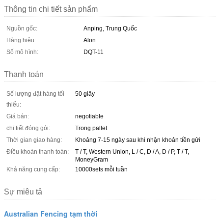
Thông tin chi tiết sản phẩm
Nguồn gốc:
Anping, Trung Quốc
Hàng hiệu:
Alon
Số mô hình:
DQT-11
Thanh toán
Số lượng đặt hàng tối
50 giây
thiểu:
Giá bán:
negotiable
chi tiết đóng gói:
Trong pallet
Thời gian giao hàng:
Khoảng 7-15 ngày sau khi nhận khoản tiền gửi
Điều khoản thanh toán:
T / T, Western Union, L / C, D / A, D / P, T / T,
MoneyGram
Khả năng cung cấp:
10000sets mỗi tuần
Sự miêu tả
Australian Fencing tạm thời