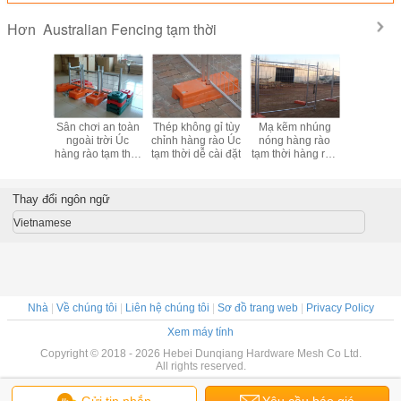
Australian Fencing tạm thời
Hơn
 tương
Sân chơi an toàn
Thép không gỉ tùy
Mạ kẽm nhúng
Chống trè
hép Úc
ngoài trời Úc
chỉnh hàng rào Úc
nóng hàng rào
mạ kẽm tạ
 tạm thời
hàng rào tạm thời
tạm thời dễ cài đặt
tạm thời hàng rào
hàng rào k
g tròn
mạ kẽm hoặc
kiểm soát đám
bền và có 
PVC
đông
rời
Thay đổi ngôn ngữ
Vietnamese
Nhà
|
Về chúng tôi
|
Liên hệ chúng tôi
|
Sơ đồ trang web
|
Privacy Policy
Xem máy tính
Copyright © 2018 - 2026 Hebei Dunqiang Hardware Mesh Co Ltd.
All rights reserved.