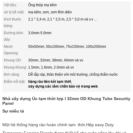
Vật liệu:
Ống thép mạ kẽm
xử lý bề mặt:
mạ kẽm, sơn, sơn tĩnh điện
Kích thước
2,1 * 2,4 m, 2,1 * 2,5 m, 2,5 * 3,0 m và v.v ...
bảng:
Đường kính
3.0mm-5.0mm
dây:
Mesh
50x50mm, 50x100mm, 75x150mm, 100x200mm
Opening:
Khung OD:
30mm, 32mm, 38mm, 40mm và vv
Khung Khung:
1.5mm, 1.6mm, 2.0mm và vv
tính năng:
Dễ lắp ráp, thân thiện với môi trường, chống thấm nước
hàng rào liên kết tạm thời
Điểm nổi bật:
,
xây dựng các tấm chắn bảo vệ trang web
Nhà xây dựng Úc tạm thời lợp l
32mm OD Khung Tube Security
Panel
Sự miêu tả
Một hệ thống hàng rào hoàn chỉnh tạm
thời.Hệp eavy Duty
Temporary Fencing Panels được thiết kế cho cuộc sống lâu dài và