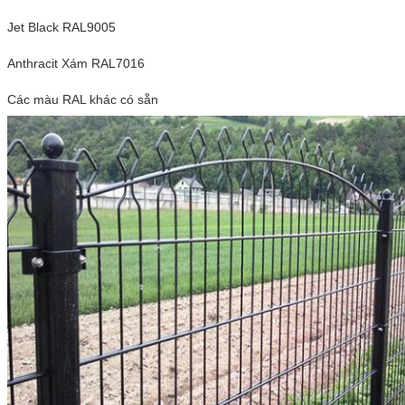
Jet Black RAL9005
Anthracit Xám RAL7016
Các màu RAL khác có sẵn