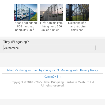
 dây đôi
Ngang sợi ngang
Lưới hàn mạ kẽm
Đôi thanh hàn
Đôi Loop 
 rào, dây
868 hàng rào
nhúng nóng 656
hàng rào tấm
lưới bản
ào cổng
bảng điều khiển
đôi có hình chữ
chiều cao
khiển
ài 50mm
lưới 50x150mm
nhật 60X80MM
1600mm kim loại
50x100mm
với vuông 50mm
dây lưới hàng rào
40x60m
bài
trán
Thay đổi ngôn ngữ
Vietnamese
Nhà
|
Về chúng tôi
|
Liên hệ chúng tôi
|
Sơ đồ trang web
|
Privacy Policy
Xem máy tính
Copyright © 2018 - 2025 Hebei Dunqiang Hardware Mesh Co Ltd.
All rights reserved.