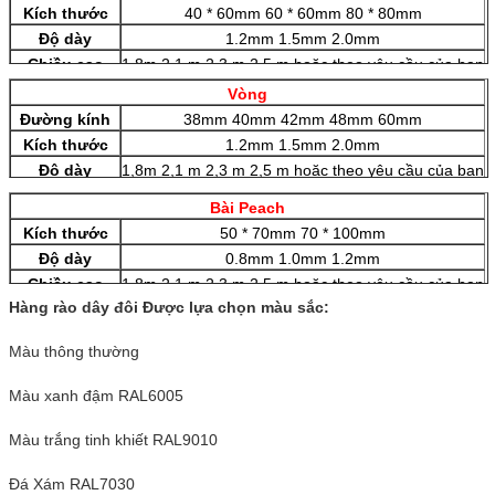
2030
Kích thước
40 * 60mm 60 * 60mm 80 * 80mm
Độ dày
1.2mm 1.5mm 2.0mm
Chiều cao
1,8m 2,1 m 2,3 m 2,5 m hoặc theo yêu cầu của bạn
Vòng
Đường kính
38mm 40mm 42mm 48mm 60mm
Kích thước
1.2mm 1.5mm 2.0mm
Độ dày
1,8m 2,1 m 2,3 m 2,5 m hoặc theo yêu cầu của bạn
Bài Peach
Kích thước
50 * 70mm 70 * 100mm
Độ dày
0.8mm 1.0mm 1.2mm
Chiều cao
1,8m 2,1 m 2,3 m 2,5 m hoặc theo yêu cầu của bạn
Hàng rào dây đôi Được lựa chọn màu sắc:
Màu thông thường
Màu xanh đậm RAL6005
Màu trắng tinh khiết RAL9010
Đá Xám RAL7030