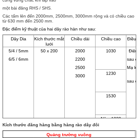
một bài đăng RHS / SHS.
Các tấm lên đến 2000mm, 2500mm, 3000mm rộng và có chiều cao
từ 630 mm đến 2500 mm.
Đặc điểm kỹ thuật của hai dây rào hàn như sau:
Dây Dia
Kích thước mắt
Chiều dài
Chiều cao
Điều 
lưới
5/4 / 5mm
50 x 200
2000
1030
Điệ
6/5 / 6mm
2200
sau đ
2500
Mạ k
1230
3000
sau đ
1530
Năm 1830
Kích thước đăng hàng bằng hàng rào dây đôi
Quảng trường vuông