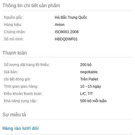
Thông tin chi tiết sản phẩm
Nguồn gốc:
Hà Bắc Trung Quốc
Hàng hiệu:
Anlon
Chứng nhận:
ISO9001:2008
Số mô hình:
HBDQDWF01
Thanh toán
Số lượng đặt hàng tối thiểu:
200 bộ
Giá bán:
negotiable
chi tiết đóng gói:
Trên Pallet
Thời gian giao hàng:
10 --15 ngày
Điều khoản thanh toán:
L/C, T/T
Khả năng cung cấp:
500 bộ mỗi tuần
Sự miêu tả
Hàng rào lưới đôi