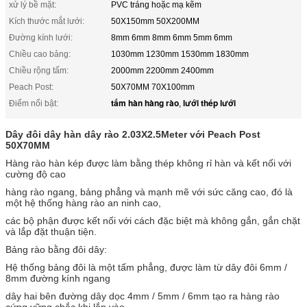
xử lý bề mặt:
PVC tráng hoặc mạ kẽm
Kích thước mắt lưới:
50X150mm 50X200MM
Đường kính lưới:
8mm 6mm 8mm 6mm 5mm 6mm
Chiều cao bảng:
1030mm 1230mm 1530mm 1830mm
Chiều rộng tấm:
2000mm 2200mm 2400mm
Peach Post:
50X70MM 70X100mm
tấm hàn hàng rào
lưới thép lưới
Điểm nổi bật:
,
Dây đôi dây hàn dây rào 2.03X2.5Meter với Peach Post
50X70MM
Hàng rào hàn kép được làm bằng thép không rỉ hàn và kết nối với
cường độ cao
hàng rào ngang, bảng phẳng và mạnh mẽ với sức căng cao, đó là
một hệ thống hàng rào an ninh cao,
các bộ phận được kết nối với cách đặc biệt mà không gắn, gắn chặt
và lắp đặt thuận tiện.
Bảng rào bằng đôi dây:
Hệ thống bảng đôi là một tấm phẳng, được làm từ dây đôi 6mm /
8mm đường kính ngang
dây hai bên đường dây dọc 4mm / 5mm / 6mm tạo ra hàng rào
cứng vững chắc khi lắp vào