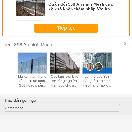
Quân đội 358 An ninh Mesh cực
kỳ khó khăn thâm nhập Với khẩu
độ nhỏ Mesh
Tiếp tục
358 An ninh Mesh
Hơn
èo và cắt
Mạ kẽm tấm hàng
Các tấm lưới bảo
Lỗ nhỏ cao 358
Căng t
VC bọc
rào lưới an ninh
vệ công nghiệp
hàng rào an ninh
chống leo 
 lưới an
358 hoặc chống
hàn 358 cho sân
thép hàng rào kim
hàng rào 
7 * 76,2
cắt
chơi cao 0,9m-
loại
ninh cho q
ân bay
5,2m
Thay đổi ngôn ngữ
Vietnamese