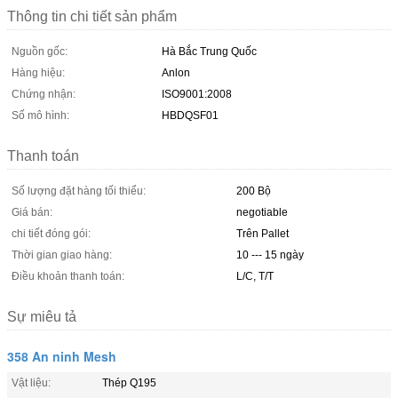
Thông tin chi tiết sản phẩm
Nguồn gốc:
Hà Bắc Trung Quốc
Hàng hiệu:
Anlon
Chứng nhận:
ISO9001:2008
Số mô hình:
HBDQSF01
Thanh toán
Số lượng đặt hàng tối thiểu:
200 Bộ
Giá bán:
negotiable
chi tiết đóng gói:
Trên Pallet
Thời gian giao hàng:
10 --- 15 ngày
Điều khoản thanh toán:
L/C, T/T
Sự miêu tả
358 An ninh Mesh
Vật liệu:
Thép Q195