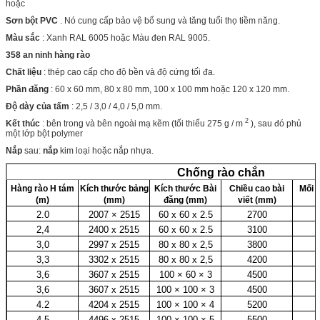
hoặc
Sơn bột PVC
. Nó cung cấp bảo vệ bổ sung và tăng tuổi thọ tiềm năng.
Màu sắc
: Xanh RAL 6005 hoặc Màu đen RAL 9005.
358 an ninh hàng rào
Chất liệu
: thép cao cấp cho độ bền và độ cứng tối đa.
Phần đăng
: 60 x 60 mm, 80 x 80 mm, 100 x 100 mm hoặc 120 x 120 mm.
Độ dày của tấm
: 2,5 / 3,0 / 4,0 / 5,0 mm.
2
Kết thúc
: bên trong và bên ngoài mạ kẽm (tối thiểu 275 g / m
), sau đó phủ
một lớp bột polymer
Nắp
sau:
nắp
kim loại hoặc nắp nhựa.
Chống rào chắn
Hàng rào
H
tám
Kích thước bảng
Kích thước Bài
Chiều cao bài
Mối n
(m)
(mm)
đăng (mm)
viết (mm)
2.0
2007 × 2515
60 x 60 x 2.5
2700
2,4
2400 x 2515
60 x 60 x 2.5
3100
3,0
2997 x 2515
80 x 80 x 2,5
3800
3,3
3302 x 2515
80 x 80 x 2,5
4200
3,6
3607 x 2515
100 × 60 × 3
4500
3,6
3607 x 2515
100 × 100 × 3
4500
4.2
4204 x 2515
100 × 100 × 4
5200
4,5
4496 x 2515
100 × 100 × 5
5500