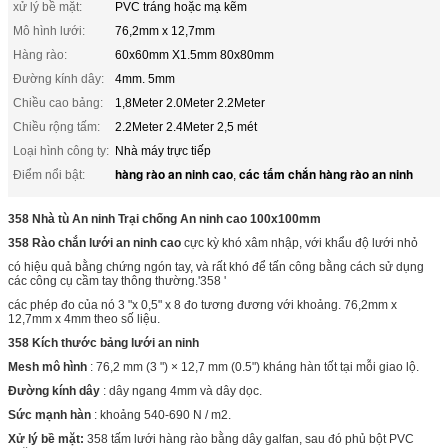
xử lý bề mặt:
PVC tráng hoặc mạ kẽm
Mô hình lưới:
76,2mm x 12,7mm
Hàng rào:
60x60mm X1.5mm 80x80mm
Đường kính dây:
4mm. 5mm
Chiều cao bảng:
1,8Meter 2.0Meter 2.2Meter
Chiều rộng tấm:
2.2Meter 2.4Meter 2,5 mét
Loại hình công ty:
Nhà máy trực tiếp
hàng rào an ninh cao
các tấm chắn hàng rào an ninh
Điểm nổi bật:
,
358 Nhà tù An ninh Trại chống An ninh cao 100x100mm
358 Rào chắn lưới an ninh cao
cực kỳ khó xâm nhập, với khẩu độ lưới nhỏ
có hiệu quả bằng chứng ngón tay, và rất khó để tấn công bằng cách sử dụng
các công cụ cầm tay thông thường.'358 '
các phép đo của nó 3 "x 0,5" x 8 đo tương đương với khoảng.
76,2mm x
12,7mm x 4mm theo số liệu.
358 Kích thước bảng lưới an ninh
Mesh mô hình
: 76,2 mm (3 ") × 12,7 mm (0.5") kháng hàn tốt tại mỗi giao lộ.
Đường kính dây
: dây ngang 4mm và dây dọc.
Sức mạnh hàn
: khoảng 540-690 N / m2.
Xử lý bề mặt:
358 tấm lưới hàng rào bằng dây galfan, sau đó phủ bột PVC