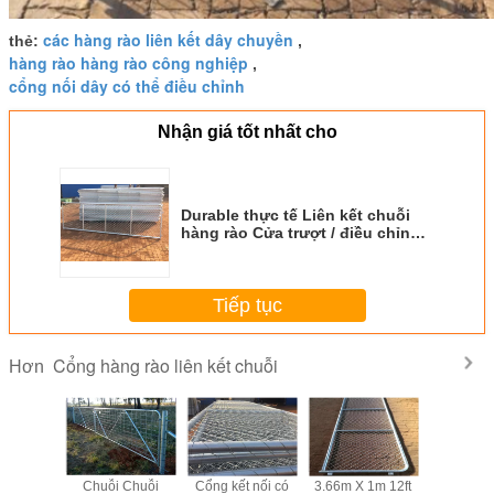
các hàng rào liên kết dây chuyền
thẻ:
,
hàng rào hàng rào công nghiệp
,
cổng nối dây có thể điều chỉnh
Nhận giá tốt nhất cho
Durable thực tế Liên kết chuỗi
hàng rào Cửa trượt / điều chỉnh
Chain Link Gate
Tiếp tục
Cổng hàng rào liên kết chuỗi
Hơn
ắn Hàng
Chuỗi Chuỗi
Cổng kết nối có
3.66m X 1m 12ft
Cáp thép