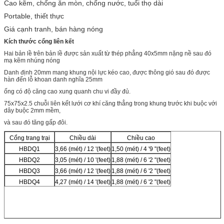
Cao kẽm, chống ăn mòn, chống nước, tuổi thọ dài
Portable, thiết thực
Giá cạnh tranh, bán hàng nóng
Kích thước cổng liên kết
Hai bản lề trên bản lề được sản xuất từ ​​thép phẳng 40x5mm nặng nề sau đó
mạ kẽm nhúng nóng
Danh định 20mm mang khung nội lực kéo cao, được thông gió sau đó được
hàn đến lỗ khoan danh nghĩa 25mm
ống có độ căng cao xung quanh chu vi đầy đủ.
75x75x2.5 chuỗi liên kết lưới cơ khí căng thẳng trong khung trước khi buộc với
dây buộc 2mm mềm,
và sau đó tăng gấp đôi.
Cổng trang trại
Chiều dài
Chiều cao
HBDQ1
3,66 (mét) / 12 '(feet)
1,50 (mét) / 4 '9 "(feet)
HBDQ2
3,05 (mét) / 10 '(feet)
1,88 (mét) / 6 '2 "(feet)
HBDQ3
3,66 (mét) / 12 '(feet)
1,88 (mét) / 6 '2 "(feet)
HBDQ4
4,27 (mét) / 14 '(feet)
1,88 (mét) / 6 '2 "(feet)