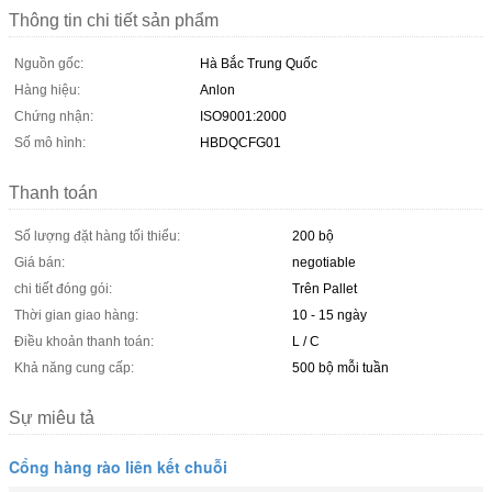
Thông tin chi tiết sản phẩm
Nguồn gốc:
Hà Bắc Trung Quốc
Hàng hiệu:
Anlon
Chứng nhận:
ISO9001:2000
Số mô hình:
HBDQCFG01
Thanh toán
Số lượng đặt hàng tối thiểu:
200 bộ
Giá bán:
negotiable
chi tiết đóng gói:
Trên Pallet
Thời gian giao hàng:
10 - 15 ngày
Điều khoản thanh toán:
L / C
Khả năng cung cấp:
500 bộ mỗi tuần
Sự miêu tả
Cổng hàng rào liên kết chuỗi