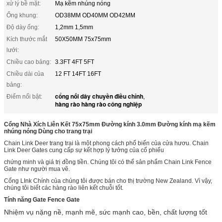
xử lý bề mặt:
Mạ kẽm nhúng nóng
Ống khung:
OD38MM OD40MM OD42MM
Độ dày ống:
1,2mm 1,5mm
Kích thước mắt
50X50MM 75x75mm
lưới:
Chiều cao bảng:
3.3FT 4FT 5FT
Chiều dài của
12 FT 14FT 16FT
bảng:
cổng nối dây chuyền điều chỉnh
Điểm nổi bật:
,
hàng rào hàng rào công nghiệp
Cổng Nhà Xích Liên Kết 75x75mm Đường kính 3.0mm Đường kính mạ kẽm
nhúng nóng Dùng cho trang trại
Chain Link Deer trang trại là một phong cách phổ biến của cửa hươu.
Chain
Link Deer Gates cung cấp sự kết hợp lý tưởng của cổ phiếu
chứng minh và giá trị đồng tiền.
Chúng tôi có thể sản phẩm Chain Link Fence
Gate như người mua vẽ.
Cổng LInk Chính của chúng tôi được bán cho thị trường New Zealand.
Vì vậy,
chúng tôi biết các hàng rào liên kết chuỗi tốt.
Tính năng Gate Fence Gate
Nhiệm vụ nặng nề, mạnh mẽ, sức mạnh cao, bền, chất lượng tốt