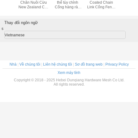
ng hàn
Chăn Nuôi Cừu
thể tùy chỉnh
Coated Chain
nóng Cáp l
g Trắng
New Zealand Cao
Cổng hàng rào
Link Cổng Fence
Cổng /
Cân nặng và
75mm x 75mm
Cổng OD 32mm X
Chống ă
Tensile
dành cho sân cừu
1.5mm Đối với
Cao C
Nông dân Cừu
chống ă
Thay đổi ngôn ngữ
s
Vietnamese
Nhà
|
Về chúng tôi
|
Liên hệ chúng tôi
|
Sơ đồ trang web
|
Privacy Policy
Xem máy tính
Copyright © 2018 - 2025 Hebei Dunqiang Hardware Mesh Co Ltd.
All rights reserved.