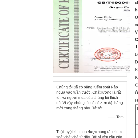
c
h
Ú
v
V
C
T
B
Đ
K
K
C
Chúng tôi đã có bảng Kiểm soát Rào
ngựa vào tuần trước. Chất lượng là rất
Ố
tốt. và người mua của chúng tôi thích
Đ
nó. Vì vậy, chúng tôi sẽ có đơn đặt hàng
mới trong tháng này. Rất tốt
—— Tom
Thật tuyệt khi mua được hàng rào kiểm
soát chặt chẽ từ đây. Bởi vì yêu cầu của