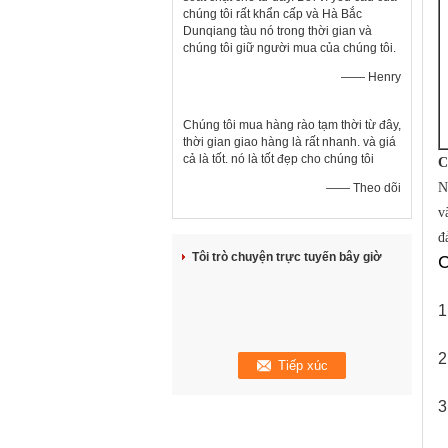
chúng tôi rất khẩn cấp và Hà Bắc
Dunqiang tàu nó trong thời gian và
chúng tôi giữ người mua của chúng tôi.
—— Henry
Chúng tôi mua hàng rào tạm thời từ đây,
thời gian giao hàng là rất nhanh. và giá
cả là tốt. nó là tốt đẹp cho chúng tôi
C
N
—— Theo dõi
v
đ
Tôi trò chuyện trực tuyến bây giờ
C
1
2
3