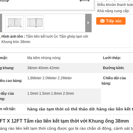
Điều khoản thanh toá
Khả năng cung cấp:
Tiếp xúc
Hình ảnh lớn :
Tấm liên kết lưới Úc Tấm ghép tạm với
Khung tròn 38mm
 mặt:
Mạ kẽm nhúng nóng
Lưới thép:
g khung:
38mm 40mm 42mm
Đường kính:
1,8Meter 2.0Meter 2.2Meter
Chiều dài của
iều cao bảng:
bảng:
 dày của
1.0mm 1.5mm 1.8mm 2.0mm
ng:
hàng rào tạm thời có thể tháo dỡ
hàng rào liên kết 
m nổi bật:
,
FT X 12FT Tấm rào liên kết tạm thời với Khung ống 38mm
àng rào liên kết tạm thời cũng được gọi là rào chắn di động, cảnh sát t