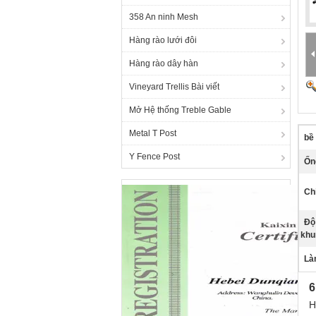
358 An ninh Mesh
Hàng rào lưới đôi
Hàng rào dây hàn
Vineyard Trellis Bài viết
Mở Hệ thống Treble Gable
Metal T Post
bề
Y Fence Post
Ốn
Ch
Độ
khu
Là
6
H