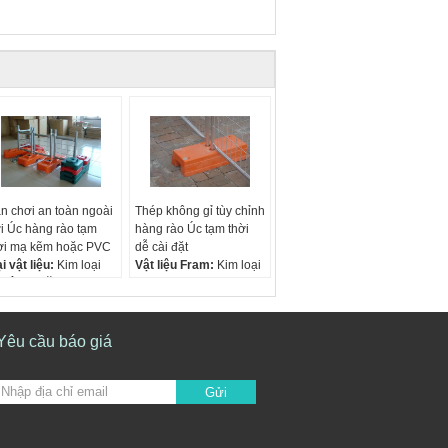
n chơi an toàn ngoài
Thép không gỉ tùy chỉnh
ời Úc hàng rào tạm
hàng rào Úc tạm thời
ời mạ kẽm hoặc PVC
dễ cài đặt
ại vật liệu:
Kim loại
Vật liệu Fram:
Kim loại
 lý bề mặt:
রাংঝালাই করা
Kim loại:
Thép
ch thước bảng điều
Kích thước:
Tùy chỉnh
iển:
2.1 * 2.4m, 2.1 *
Màu:
Tùy chỉnh
5m, 2.5 * 3.0m và vv
Yêu cầu báo giá
am OD (ống vuông):
 * 40mm
Gửi