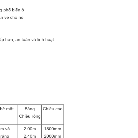
g phổ biến ở
ản vẽ cho nó.
hấp hơn, an toàn và linh hoạt
ị bề mặt
Bảng
Chiều cao
Chiều rộng
ẽm và
2.00m
1800mm
tráng
2.40m
2000mm