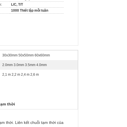
n:
L/C, T/T
1000 Thiết lập mỗi tuần
30x30mm 50x50mm 60x60mm
2.0mm 3.0mm 3.5mm 4.0mm
2,1 m 2,2 m 2,4 m 2,6 m
tạm thời
ạm thời. Liên kết chuỗi tạm thời của