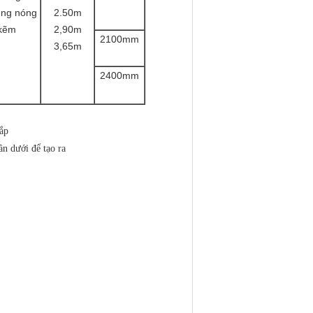
úng nóng
2.50m
kẽm
2,90m
2100mm
3,65m
2400mm
ắp
ần dưới để tạo ra