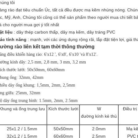
húng tôi
àng rào đạt tiêu chuẩn Úc, tất cả đều được mạ kẽm nhúng nóng. Chún
c, Mỹ, Anh, Chúng tôi cũng có thể sản phẩm theo người mua chi tiết b
à cho người mua gợi ý tốt nhất
ật liệu
: dây thép carbon thấp, dây mạ kẽm, dây tráng PVC
ác tính năng
: mạnh, với các ứng dụng rộng rãi, lắp đặt tiện lợi, giá t
ường rào liên kết tạm thời thông thường
ảng điều khiển hàng rào: 6'x12 ', 6'x8', 6'x10 'và 8'x12'.
ường kính dây: 2,5 mm, 2,8 mm, 3 mm, 3,2 mm
ích thước lưới: 50x50mm, 60x60mm
hung ống: 32mm, 42mm
hiều dày ống khung: 1,5mm, 2mm, 2,5mm
ng giữa: 25mm, 32mm
ộ dày ống trung bình: 1.5mm, 2mm, 2.5mm
Khung và ống trung lưu
Kích thước lưới
W
Điều tr
đường kính kẻ thù
25x1.2 / 1.5mm
50x50mm
2.0mm
Mạ k
32x1.2 / 1.5mm
60x60mm
2.5mm
PVC 