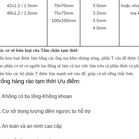
42x1.2 / 1.5mm
70x70mm
3.0mm
hoặc nh
48x1,2 / 1,5mm
75x75mm
3.2mm
mạ 
100x100mm
3.5mm
4.0mm
ác cơ sở kim loại của Tấm chắn tạm thời:
ền kim loại được làm bằng các ống mạ kẽm nhúng nóng, phần T của đế được l
ào phần cơ sở và người lao động sẽ làm cả hai việc hàn trên cả phần đỉnh và ph
ảm bảo các bộ phận T được hàn mạnh mẽ vào đế, giúp cơ sở vững chắc hơn.
ổng hàng rào tạm thời Ưu điểm:
. Không có bu lông-Không khoan
. Cơ sở trọng lượng đếm ngược tự hỗ trợ
. An toàn và an ninh cao cấp