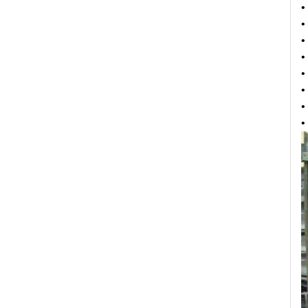
•
•
•
•
•
•
•
•