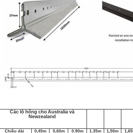
Các lỗ hổng cho Australia và
Newzealand
Chiều dài
0,45m
0,60m
0.90m
1.35m
1,50m
1,6