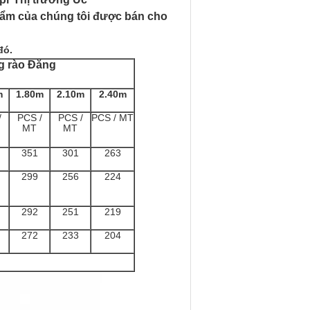
phẩm của chúng tôi được bán cho
đó.
ng rào Đăng
m
1.80m
2.10m
2.40m
/
PCS /
PCS /
PCS / MT
MT
MT
351
301
263
299
256
224
292
251
219
272
233
204