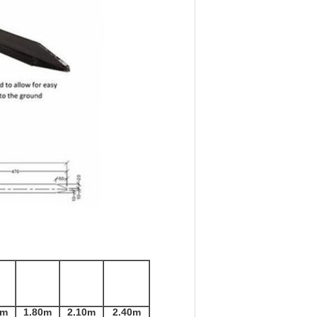
5m
1.80m
2.10m
2.40m