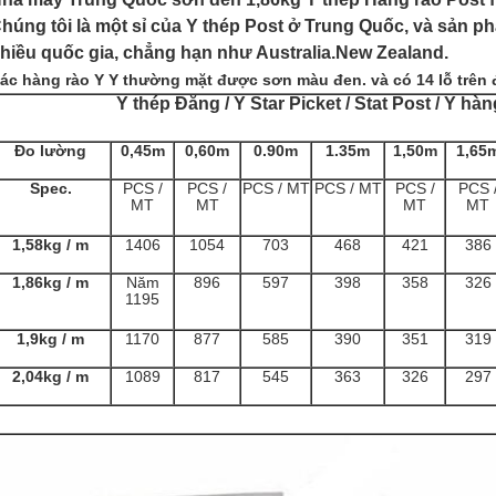
húng tôi là một sỉ của Y thép Post ở Trung Quốc, và sản 
hiều quốc gia, chẳng hạn như Australia.New Zealand.
ác hàng rào Y Y thường mặt được sơn màu đen.
và có 14 lỗ trên 
Y thép Đăng / Y Star Picket / Stat Post / Y hà
Đo lường
0,45m
0,60m
0.90m
1.35m
1,50m
1,65
Spec.
PCS /
PCS /
PCS / MT
PCS / MT
PCS /
PCS 
MT
MT
MT
MT
1,58kg / m
1406
1054
703
468
421
386
1,86kg / m
Năm
896
597
398
358
326
1195
1,9kg / m
1170
877
585
390
351
319
2,04kg / m
1089
817
545
363
326
297