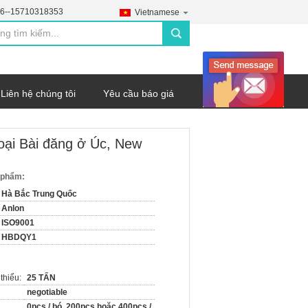
6--15710318353
Vietnamese
search
Liên hệ chúng tôi
Yêu cầu báo giá
loại Bài đăng ở Úc, New
n phẩm:
Hà Bắc Trung Quốc
Anlon
ISO9001
HBDQY1
thiểu:
25 TẤN
negotiable
0pcs / bó, 200pcs hoặc 400pcs /