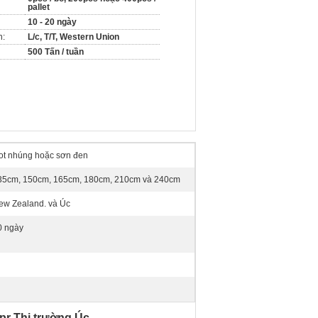
pallet
10 - 20 ngày
n:
L/c, T/T, Western Union
500 Tấn / tuần
ot nhúng hoặc sơn đen
35cm, 150cm, 165cm, 180cm, 210cm và 240cm
ew Zealand. và Úc
0 ngày
pr Thị trường Úc