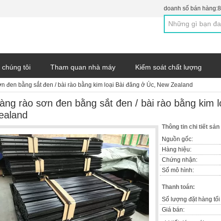
doanh số bán hàng:
8
 chúng tôi
Tham quan nhà máy
Kiểm soát chất lượng
n đen bằng sắt đen / bài rào bằng kim loại Bài đăng ở Úc, New Zealand
àng rào sơn đen bằng sắt đen / bài rào bằng kim 
ealand
Thông tin chi tiết sả
Nguồn gốc:
Hàng hiệu:
Chứng nhận:
Số mô hình:
Thanh toán:
Số lượng đặt hàng tối 
Giá bán: