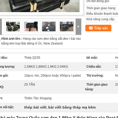
chi tiết đóng gói:
Thời gian giao hàng:
Điều khoản thanh toá
Khả năng cung cấp:
Tiếp xúc
Hình ảnh lớn :
Hàng rào sơn đen bằng sắt đen / bài rào
bằng kim loại Bài đăng ở Úc, New Zealand
 liệu:
Thép Q235
bề mặt:
H
ọng lượng:
1,58KG 1,86KG 1.9KG 2.04KG
Chiều dài:
1
n gói:
10pcs / bó, 200pcs hoặc 400pcs / pallet
Thị trường:
N
25 TẤN
Thời gian giao
2
Q:
hàng:
t:
Thiên Tân Xingang
thép bài viết
bài viết bằng thép mạ kẽm
m nổi bật:
,
hà máy Trung Quốc sơn đen 1,86kg Y thép Hàng rào Post f