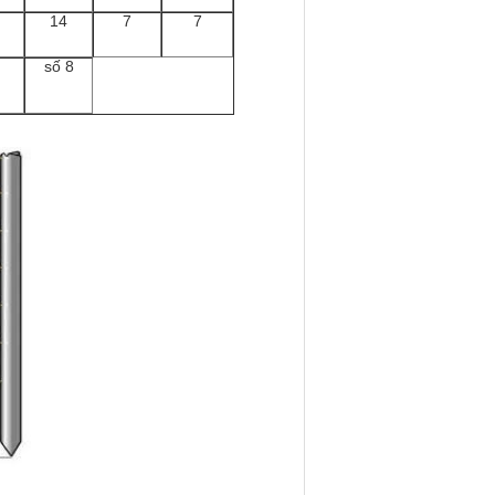
14
7
7
số 8