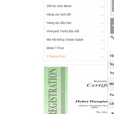
358 An ninh Mesh
Hàng rào lưới đôi
Hàng rào dây hàn
Vineyard Trellis Bài viết
Mở Hệ thống Treble Gable
Metal T Post
Vật
Y Fence Post
Tr
Trọ
MO
Por
Là
N